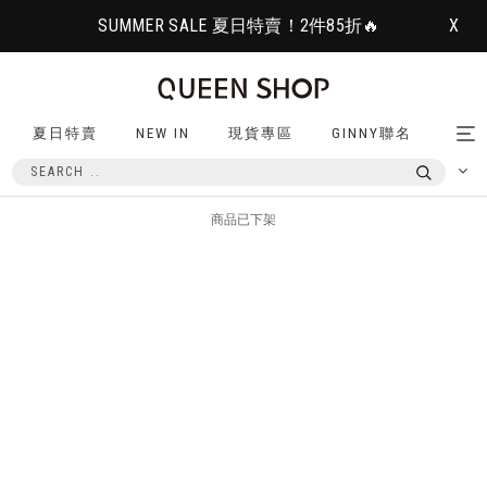
SUMMER SALE 夏日特賣！2件85折🔥
X
夏日特賣
NEW IN
現貨專區
GINNY聯名
Tog
nav
商品已下架