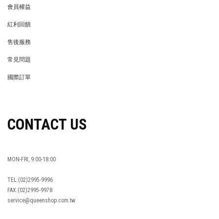
會員權益
MEMBER
紅利回饋
REWARDS POINTS
售後服務
RETURN POLICY
常見問題
FAQ
國際訂單
OVERSEAS ORDERS
CONTACT US
MON-FRI, 9:00-18:00
TEL:(02)2995-9996
FAX:(02)2995-9978
service@queenshop.com.tw