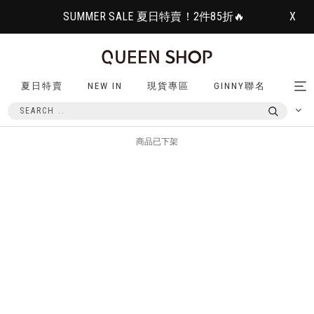
SUMMER SALE 夏日特賣！2件85折🔥
X
夏日特賣
NEW IN
現貨專區
GINNY聯名
Tog
nav
商品已下架