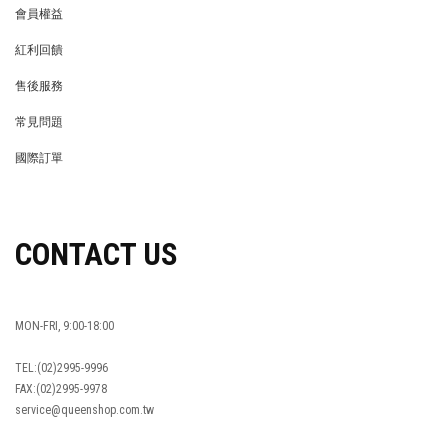
會員權益
MEMBER
紅利回饋
REWARDS POINTS
售後服務
RETURN POLICY
常見問題
FAQ
國際訂單
OVERSEAS ORDERS
CONTACT US
MON-FRI, 9:00-18:00
TEL:(02)2995-9996
FAX:(02)2995-9978
service@queenshop.com.tw