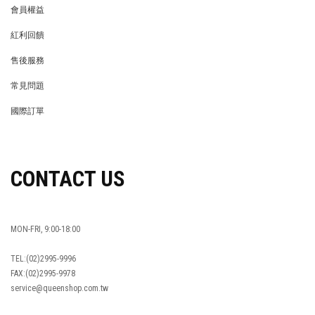
會員權益
MEMBER
紅利回饋
REWARDS POINTS
售後服務
RETURN POLICY
常見問題
FAQ
國際訂單
OVERSEAS ORDERS
CONTACT US
MON-FRI, 9:00-18:00
TEL:(02)2995-9996
FAX:(02)2995-9978
service@queenshop.com.tw