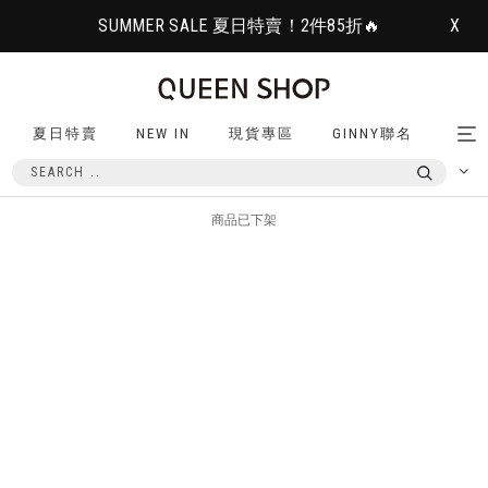
SUMMER SALE 夏日特賣！2件85折🔥
X
夏日特賣
NEW IN
現貨專區
GINNY聯名
Tog
nav
商品已下架