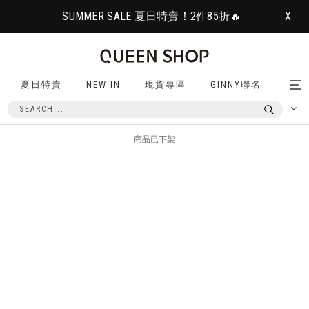
SUMMER SALE 夏日特賣！2件85折🔥
X
夏日特賣
NEW IN
現貨專區
GINNY聯名
Tog
nav
商品已下架