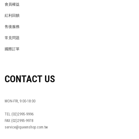
會員權益
MEMBER
紅利回饋
REWARDS POINTS
售後服務
RETURN POLICY
常見問題
FAQ
國際訂單
OVERSEAS ORDERS
CONTACT US
MON-FRI, 9:00-18:00
TEL:(02)2995-9996
FAX:(02)2995-9978
service@queenshop.com.tw