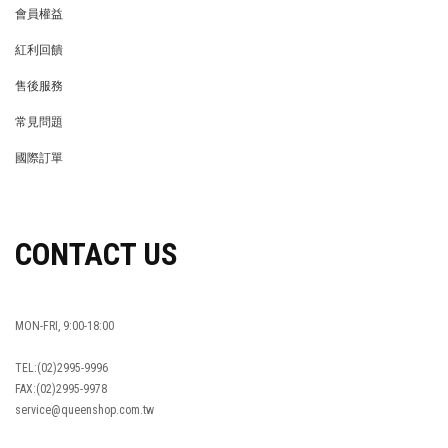
會員權益
MEMBER
紅利回饋
REWARDS POINTS
售後服務
RETURN POLICY
常見問題
FAQ
國際訂單
OVERSEAS ORDERS
CONTACT US
MON-FRI, 9:00-18:00
TEL:(02)2995-9996
FAX:(02)2995-9978
service@queenshop.com.tw