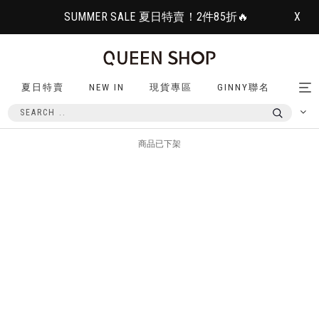
SUMMER SALE 夏日特賣！2件85折🔥
X
夏日特賣
NEW IN
現貨專區
GINNY聯名
Tog
nav
商品已下架