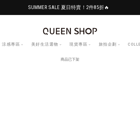
SUMMER SALE 夏日特賣！2件85折🔥
涼感專區
美好生活選物
現貨專區
旅拍企劃
COLL
商品已下架