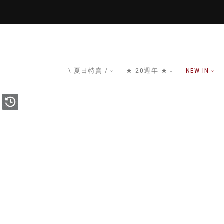
\ 夏日特賣 /
★ 20週年 ★
NEW IN