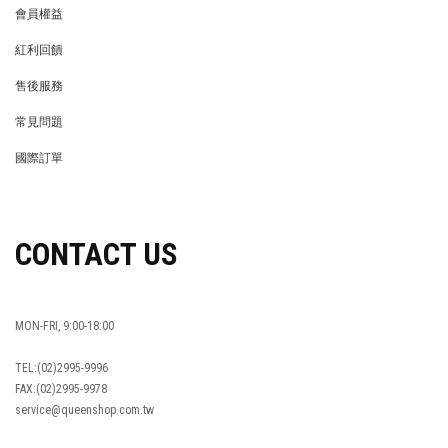
會員權益
MEMBER
紅利回饋
REWARDS POINTS
售後服務
RETURN POLICY
常見問題
FAQ
國際訂單
OVERSEAS ORDERS
CONTACT US
MON-FRI, 9:00-18:00
TEL:(02)2995-9996
FAX:(02)2995-9978
service@queenshop.com.tw