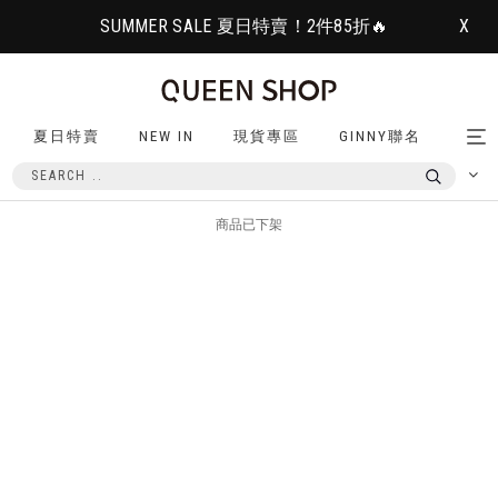
SUMMER SALE 夏日特賣！2件85折🔥
X
夏日特賣
NEW IN
現貨專區
GINNY聯名
Tog
nav
商品已下架