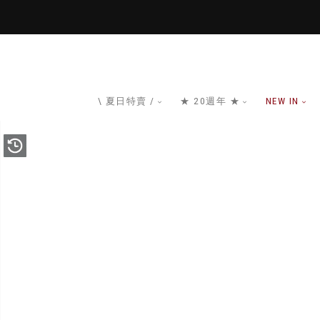
\ 夏日特賣 /
★ 20週年 ★
NEW IN