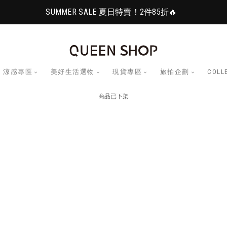
SUMMER SALE 夏日特賣！2件85折🔥
涼感專區
美好生活選物
現貨專區
旅拍企劃
COLL
商品已下架