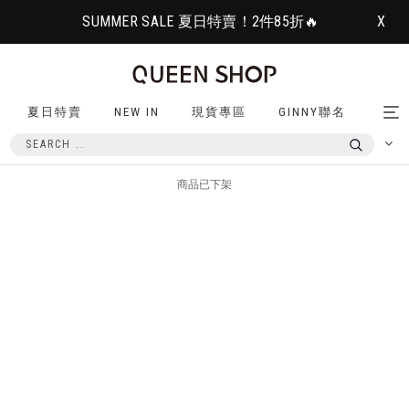
SUMMER SALE 夏日特賣！2件85折🔥
X
夏日特賣
NEW IN
現貨專區
GINNY聯名
Tog
nav
商品已下架