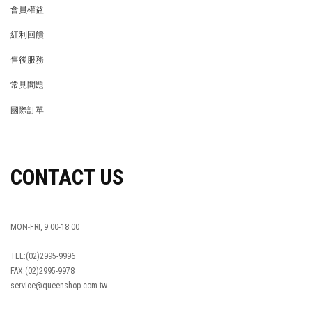
會員權益
MEMBER
紅利回饋
REWARDS POINTS
售後服務
RETURN POLICY
常見問題
FAQ
國際訂單
OVERSEAS ORDERS
CONTACT US
MON-FRI, 9:00-18:00
TEL:(02)2995-9996
FAX:(02)2995-9978
service@queenshop.com.tw