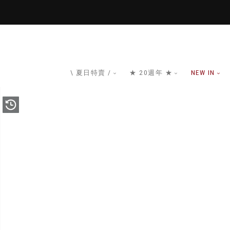
\ 夏日特賣 /
★ 20週年 ★
NEW IN