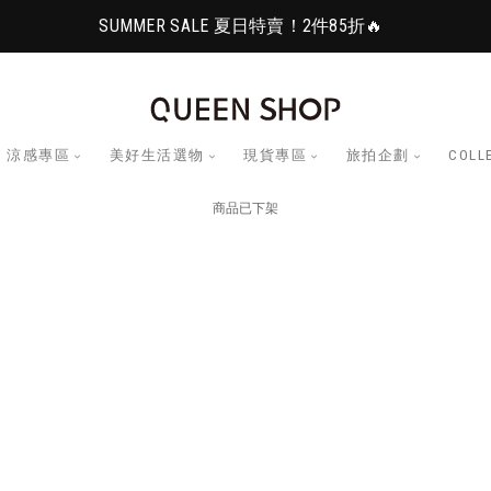
SUMMER SALE 夏日特賣！2件85折🔥
涼感專區
美好生活選物
現貨專區
旅拍企劃
COLL
商品已下架