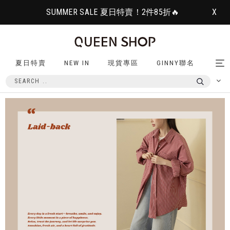
SUMMER SALE 夏日特賣！2件85折🔥
X
夏日特賣
NEW IN
現貨專區
GINNY聯名
Tog
nav