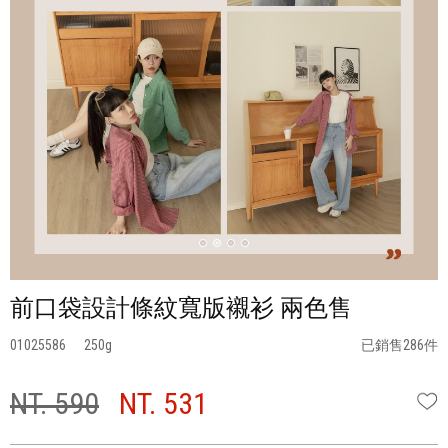
前口袋設計條紋寬版襯衫 兩色售
01025586
250
已銷售286件
NT. 590
NT. 531
W