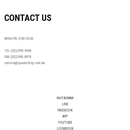
會員權益
MEMBER
紅利回饋
REWARDS POINTS
售後服務
RETURN POLICY
常見問題
FAQ
國際訂單
OVERSEAS ORDERS
CONTACT US
MON-FRI, 9:00-18:00
TEL:(02)2995-9996
FAX:(02)2995-9978
service@queenshop.com.tw