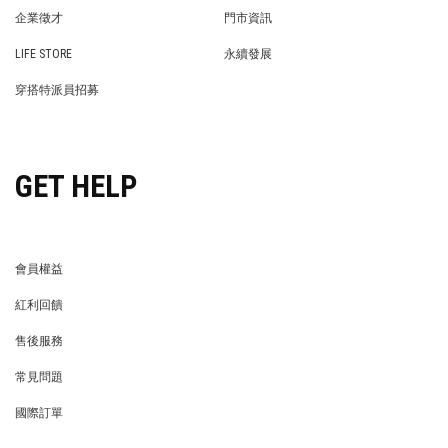
OUR COMPANY
品牌簡介
最新消息
BRAND STORY
NEWS
隱私權保護
異業合作
PRIVACY POLICY
BRAND COOPERATION
企業徵才
門市資訊
WE’RE HIRING!
STORE
LIFE STORE
永續發展
LIFE STORE
永續發展
穿搭特派員招募
穿搭特派員招募
GET HELP