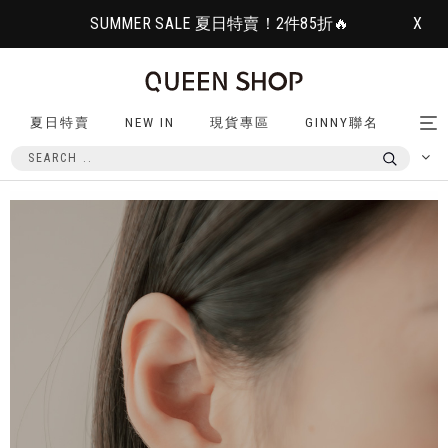
SUMMER SALE 夏日特賣！2件85折🔥
X
夏日特賣
NEW IN
現貨專區
GINNY聯名
Tog
nav