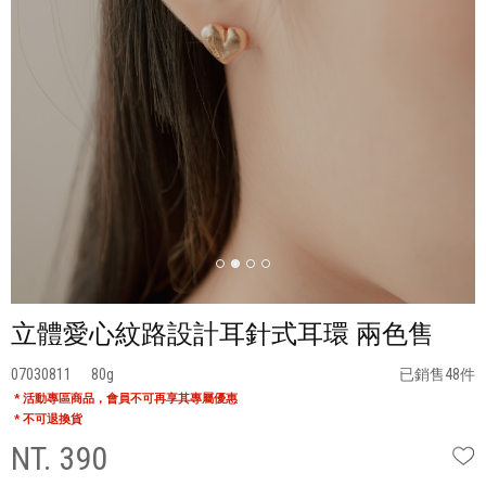
立體愛心紋路設計耳針式耳環 兩色售
07030811
80
已銷售48件
* 活動專區商品，會員不可再享其專屬優惠
* 不可退換貨
NT. 390
W