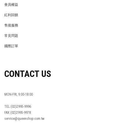
會員權益
MEMBER
紅利回饋
REWARDS POINTS
售後服務
RETURN POLICY
常見問題
FAQ
國際訂單
OVERSEAS ORDERS
CONTACT US
MON-FRI, 9:00-18:00
TEL:(02)2995-9996
FAX:(02)2995-9978
service@queenshop.com.tw