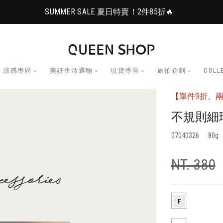
SUMMER SALE 夏日特賣！2件85折🔥
涼感專區
美好生活選物
現貨專區
旅拍企劃
COLL
【單件9折、兩
不規則細
07040326
80
NT. 380