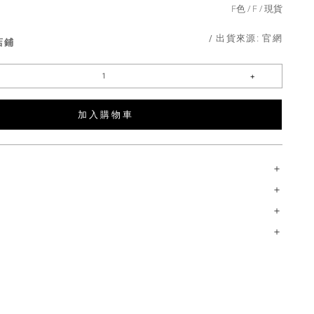
F色
F
現貨
/ 出貨來源:
官網
店鋪
加 入 購 物 車