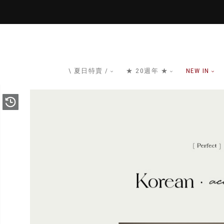
\ 夏日特賣 /
★ 20週年 ★
NEW IN