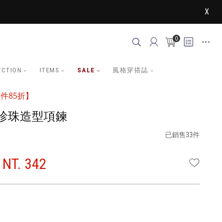
X
0
ECTION
ITEMS
SALE
風格穿搭誌
件85折】
珍珠造型項鍊
已銷售33件
NT. 342
WISHLI