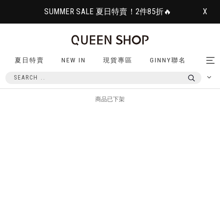
SUMMER SALE 夏日特賣！2件85折🔥
X
夏日特賣
NEW IN
現貨專區
GINNY聯名
Tog
nav
商品已下架