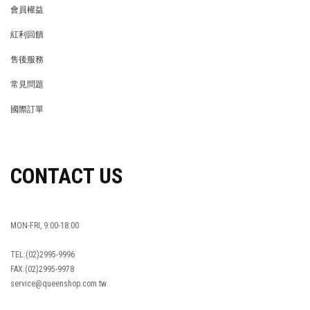
會員權益
MEMBER
紅利回饋
REWARDS POINTS
售後服務
RETURN POLICY
常見問題
FAQ
國際訂單
OVERSEAS ORDERS
CONTACT US
MON-FRI, 9:00-18:00
TEL:(02)2995-9996
FAX:(02)2995-9978
service@queenshop.com.tw