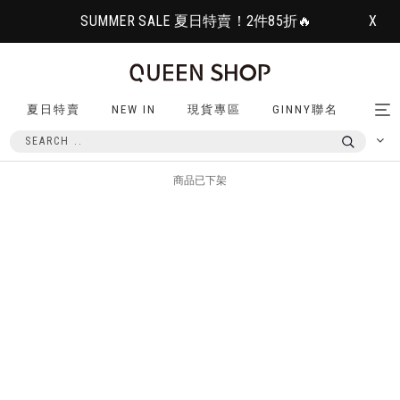
SUMMER SALE 夏日特賣！2件85折🔥
X
夏日特賣
NEW IN
現貨專區
GINNY聯名
Tog
nav
商品已下架