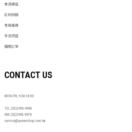
會員權益
MEMBER
紅利回饋
REWARDS POINTS
售後服務
RETURN POLICY
常見問題
FAQ
國際訂單
OVERSEAS ORDERS
CONTACT US
MON-FRI, 9:00-18:00
TEL:(02)2995-9996
FAX:(02)2995-9978
service@queenshop.com.tw