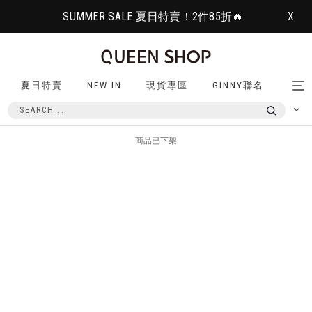
SUMMER SALE 夏日特賣！2件85折🔥
X
夏日特賣
NEW IN
現貨專區
GINNY聯名
Tog
nav
商品已下架