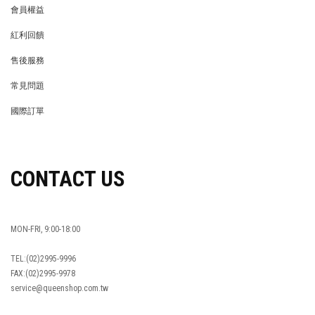
會員權益
MEMBER
紅利回饋
REWARDS POINTS
售後服務
RETURN POLICY
常見問題
FAQ
國際訂單
OVERSEAS ORDERS
CONTACT US
MON-FRI, 9:00-18:00
TEL:(02)2995-9996
FAX:(02)2995-9978
service@queenshop.com.tw