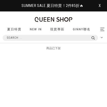
SUMMER SALE 夏日特賣！2件85折🔥
X
夏日特賣
NEW IN
現貨專區
GINNY聯名
Tog
nav
商品已下架