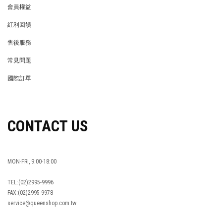
會員權益
MEMBER
紅利回饋
REWARDS POINTS
售後服務
RETURN POLICY
常見問題
FAQ
國際訂單
OVERSEAS ORDERS
CONTACT US
MON-FRI, 9:00-18:00
TEL:(02)2995-9996
FAX:(02)2995-9978
service@queenshop.com.tw