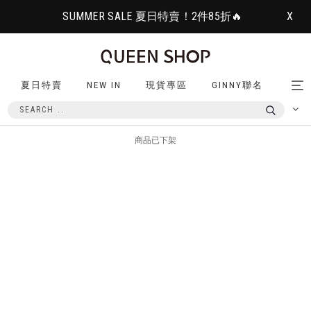
SUMMER SALE 夏日特賣！2件85折🔥
X
夏日特賣
NEW IN
現貨專區
GINNY聯名
Tog
nav
商品已下架