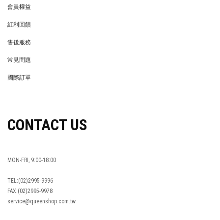
會員權益
MEMBER
紅利回饋
REWARDS POINTS
售後服務
RETURN POLICY
常見問題
FAQ
國際訂單
OVERSEAS ORDERS
CONTACT US
MON-FRI, 9:00-18:00
TEL:(02)2995-9996
FAX:(02)2995-9978
service@queenshop.com.tw