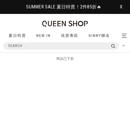
SUMMER SALE 夏日特賣！2件85折🔥
X
夏日特賣
NEW IN
現貨專區
GINNY聯名
Tog
nav
商品已下架