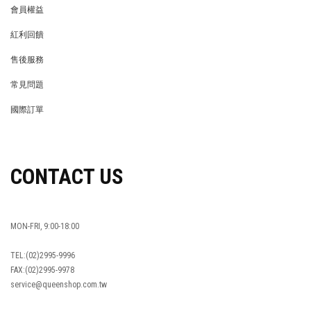
會員權益
MEMBER
紅利回饋
REWARDS POINTS
售後服務
RETURN POLICY
常見問題
FAQ
國際訂單
OVERSEAS ORDERS
CONTACT US
MON-FRI, 9:00-18:00
TEL:(02)2995-9996
FAX:(02)2995-9978
service@queenshop.com.tw