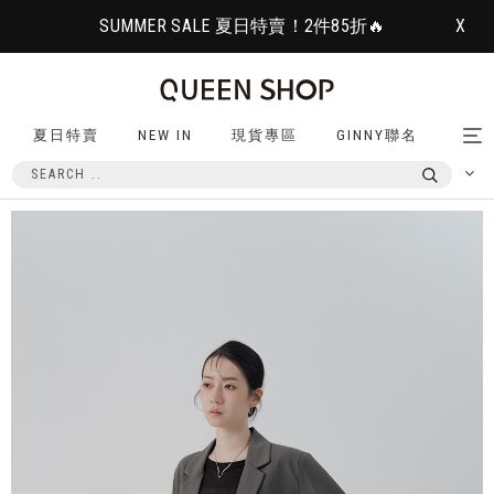
SUMMER SALE 夏日特賣！2件85折🔥
X
夏日特賣
NEW IN
現貨專區
GINNY聯名
Tog
nav