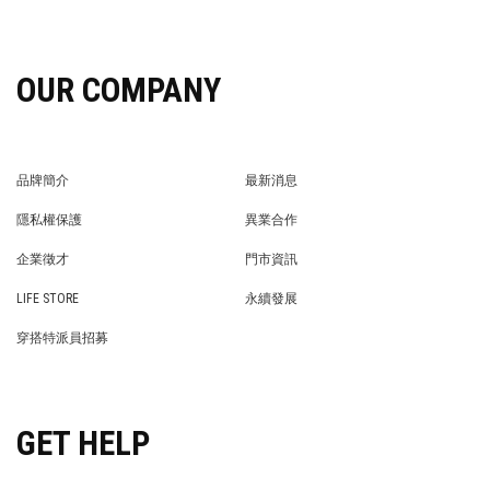
OUR COMPANY
品牌簡介
最新消息
BRAND STORY
NEWS
隱私權保護
異業合作
PRIVACY POLICY
BRAND COOPERATION
企業徵才
門市資訊
WE’RE HIRING!
STORE
LIFE STORE
永續發展
LIFE STORE
永續發展
穿搭特派員招募
穿搭特派員招募
GET HELP