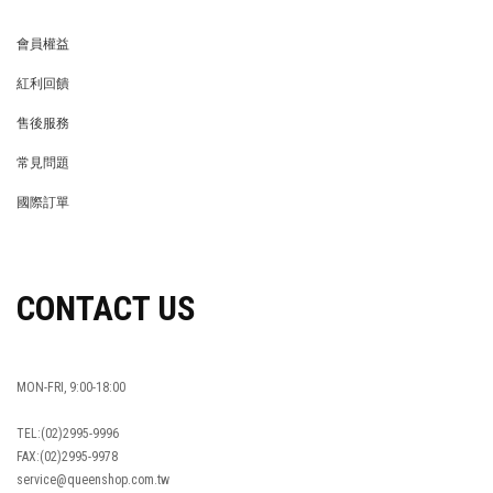
會員權益
MEMBER
紅利回饋
REWARDS POINTS
售後服務
RETURN POLICY
常見問題
FAQ
國際訂單
OVERSEAS ORDERS
CONTACT US
MON-FRI, 9:00-18:00
TEL:(02)2995-9996
FAX:(02)2995-9978
service@queenshop.com.tw