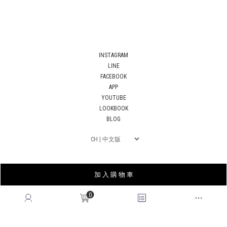
INSTAGRAM
LINE
FACEBOOK
APP
YOUTUBE
LOOKBOOK
BLOG
加 入 購 物 車
0
薩摩亞商皇后國際有限公司台灣分公司｜統編53678183
© 2026
QUEENSHOP
. All Rights Reserved