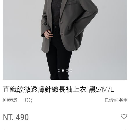
直織紋微透膚針織長袖上衣-黑S/M/L
01099251
130
已銷售146件
NT. 490
W