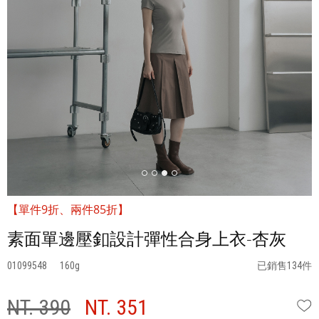
【單件9折、兩件85折】
素面單邊壓釦設計彈性合身上衣-杏灰
01099548
160
已銷售134件
NT. 390
NT. 351
W