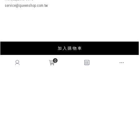
REWARDS POINTS
售後服務
RETURN POLICY
常見問題
FAQ
國際訂單
OVERSEAS ORDERS
加 入 購 物 車
CONTACT US
0
MON-FRI, 9:00-18:00
TEL:(02)2995-9996
FAX:(02)2995-9978
service@queenshop.com.tw