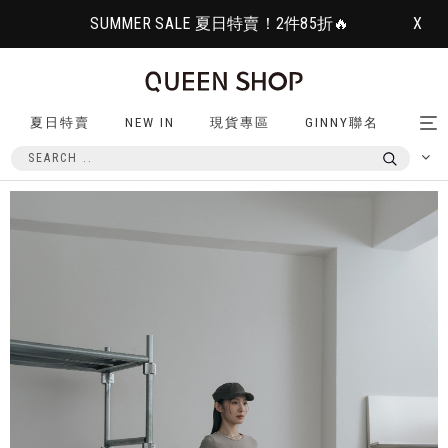
SUMMER SALE 夏日特賣！2件85折🔥
X
夏日特賣
NEW IN
現貨專區
GINNY聯名
Tog
nav