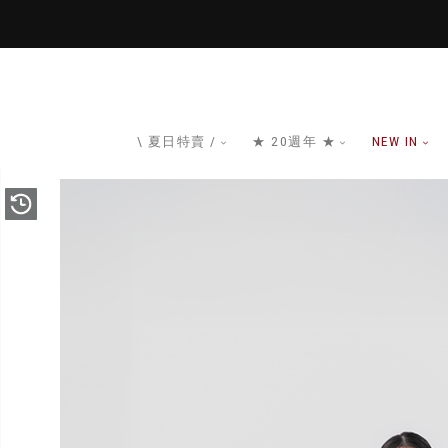
\ 夏日特賣 /
★ 20週年 ★
NEW IN