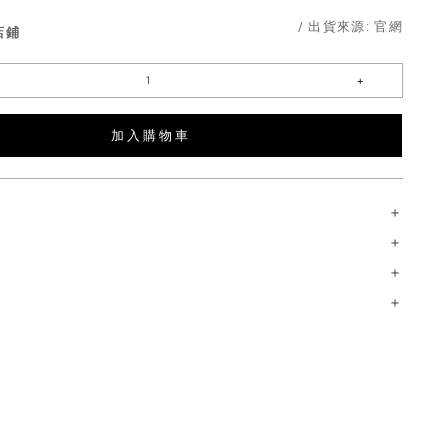
/ 出貨來源:
官網
店鋪
加 入 購 物 車