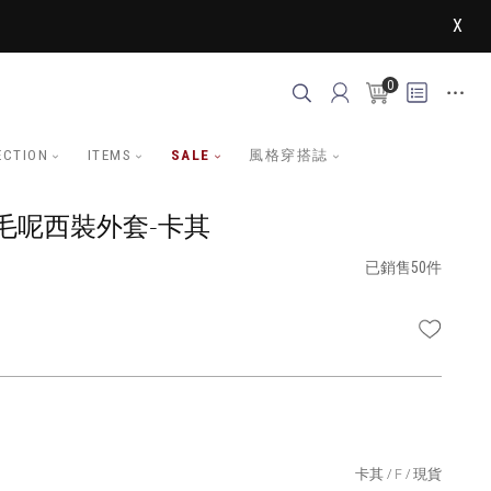
X
0
ECTION
ITEMS
SALE
風格穿搭誌
毛呢西裝外套-卡其
已銷售50件
WISHLI
卡其
F
現貨