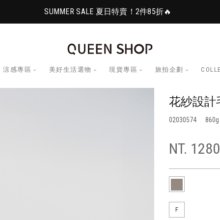
SUMMER SALE 夏日特賣！2件85折🔥
涼感專區
美好生活選物
現貨專區
旅拍企劃
COLL
花紗設計
02030574
860
NT. 1280
F