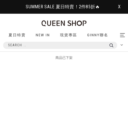
SUMMER SALE 夏日特賣！2件85折🔥
X
夏日特賣
NEW IN
現貨專區
GINNY聯名
Tog
nav
商品已下架