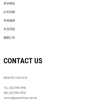
會員權益
MEMBER
紅利回饋
REWARDS POINTS
售後服務
RETURN POLICY
常見問題
FAQ
國際訂單
OVERSEAS ORDERS
CONTACT US
MON-FRI, 9:00-18:00
TEL:(02)2995-9996
FAX:(02)2995-9978
service@queenshop.com.tw