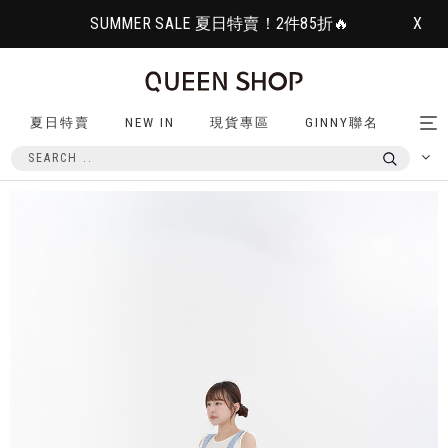
SUMMER SALE 夏日特賣！2件85折🔥
X
夏日特賣
NEW IN
現貨專區
GINNY聯名
Tog
nav