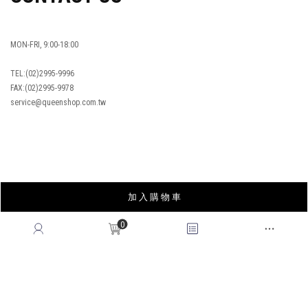
MON-FRI, 9:00-18:00
TEL:(02)2995-9996
FAX:(02)2995-9978
service@queenshop.com.tw
INSTAGRAM
加 入 購 物 車
LINE
FACEBOOK
0
APP
YOUTUBE
LOOKBOOK
BLOG