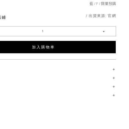
藍
F
限量預購
/ 出貨來源:
官網
店鋪
加 入 購 物 車