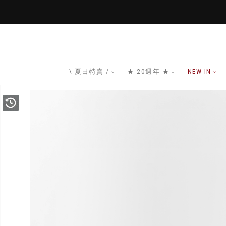
\ 夏日特賣 /
★ 20週年 ★
NEW IN