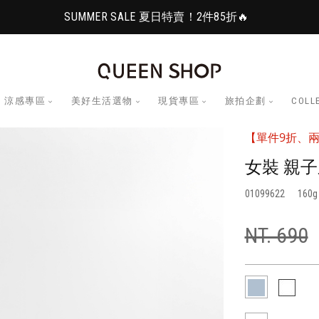
SUMMER SALE 夏日特賣！2件85折🔥
涼感專區
美好生活選物
現貨專區
旅拍企劃
COLL
【單件9折、兩
女裝 親
01099622
160
NT. 690