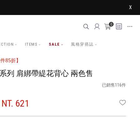
X
0
ECTION
ITEMS
SALE
風格穿搭誌
件85折】
子系列 肩綁帶緹花背心 兩色售
已銷售116件
NT. 621
WISHLI