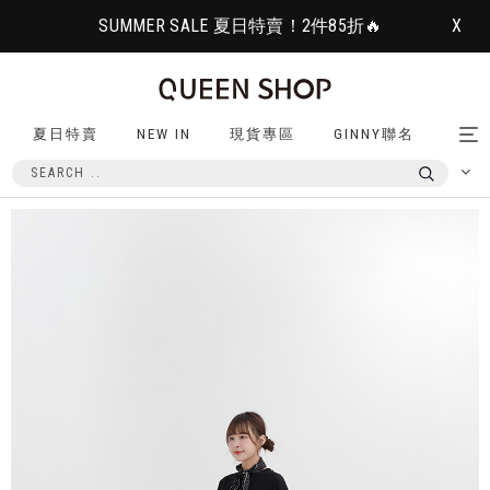
SUMMER SALE 夏日特賣！2件85折🔥
X
夏日特賣
NEW IN
現貨專區
GINNY聯名
Tog
nav