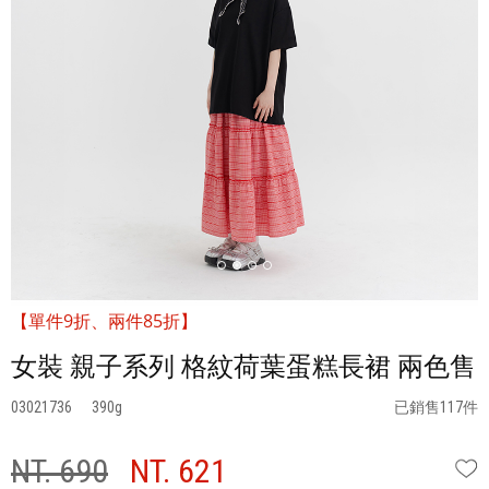
【單件9折、兩件85折】
女裝 親子系列 格紋荷葉蛋糕長裙 兩色售
03021736
390
已銷售117件
NT. 690
NT. 621
W