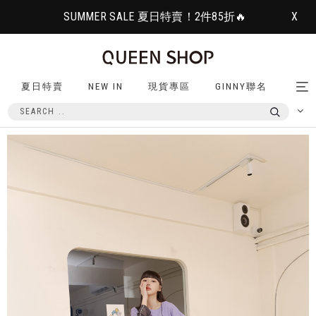
SUMMER SALE 夏日特賣！2件85折🔥
X
夏日特賣
NEW IN
現貨專區
GINNY聯名
Tog
nav