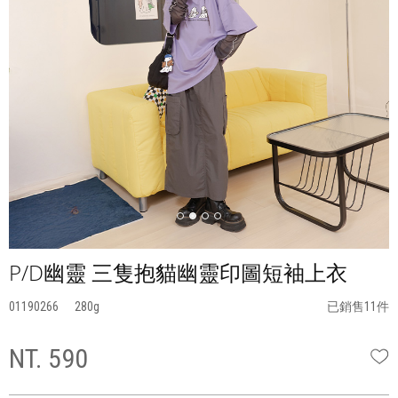
P/D幽靈 三隻抱貓幽靈印圖短袖上衣
01190266
280
已銷售11件
NT. 590
W