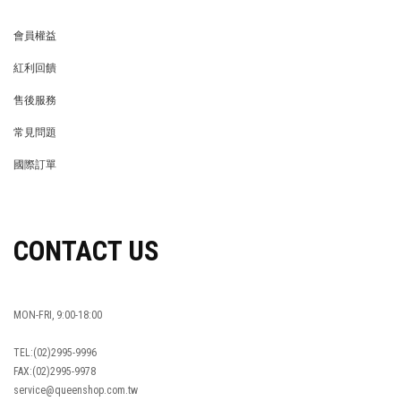
會員權益
MEMBER
紅利回饋
REWARDS POINTS
售後服務
RETURN POLICY
常見問題
FAQ
國際訂單
OVERSEAS ORDERS
CONTACT US
MON-FRI, 9:00-18:00
TEL:(02)2995-9996
FAX:(02)2995-9978
service@queenshop.com.tw