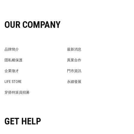
OUR COMPANY
品牌簡介
最新消息
BRAND STORY
NEWS
隱私權保護
異業合作
PRIVACY POLICY
BRAND COOPERATION
企業徵才
門市資訊
WE’RE HIRING!
STORE
LIFE STORE
永續發展
LIFE STORE
永續發展
穿搭特派員招募
穿搭特派員招募
GET HELP