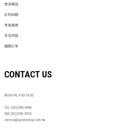
會員權益
MEMBER
紅利回饋
REWARDS POINTS
售後服務
RETURN POLICY
常見問題
FAQ
國際訂單
OVERSEAS ORDERS
CONTACT US
MON-FRI, 9:00-18:00
TEL:(02)2995-9996
FAX:(02)2995-9978
service@queenshop.com.tw