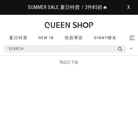
SUMMER SALE 夏日特賣！2件85折🔥
X
夏日特賣
NEW IN
現貨專區
GINNY聯名
Tog
nav
商品已下架