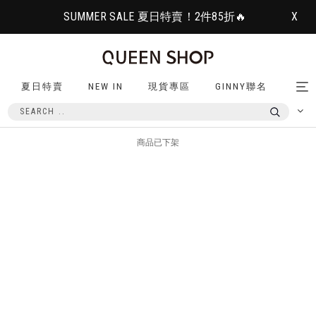
SUMMER SALE 夏日特賣！2件85折🔥
X
夏日特賣
NEW IN
現貨專區
GINNY聯名
Tog
nav
商品已下架