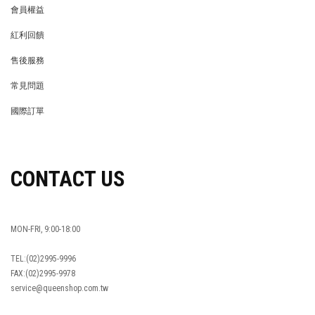
會員權益
MEMBER
紅利回饋
REWARDS POINTS
售後服務
RETURN POLICY
常見問題
FAQ
國際訂單
OVERSEAS ORDERS
CONTACT US
MON-FRI, 9:00-18:00
TEL:(02)2995-9996
FAX:(02)2995-9978
service@queenshop.com.tw