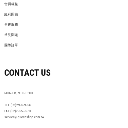
會員權益
MEMBER
紅利回饋
REWARDS POINTS
售後服務
RETURN POLICY
常見問題
FAQ
國際訂單
OVERSEAS ORDERS
CONTACT US
MON-FRI, 9:00-18:00
TEL:(02)2995-9996
FAX:(02)2995-9978
service@queenshop.com.tw