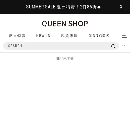
SUMMER SALE 夏日特賣！2件85折🔥
X
夏日特賣
NEW IN
現貨專區
GINNY聯名
Tog
nav
商品已下架