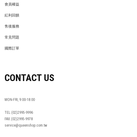
會員權益
MEMBER
紅利回饋
REWARDS POINTS
售後服務
RETURN POLICY
常見問題
FAQ
國際訂單
OVERSEAS ORDERS
CONTACT US
MON-FRI, 9:00-18:00
TEL:(02)2995-9996
FAX:(02)2995-9978
service@queenshop.com.tw