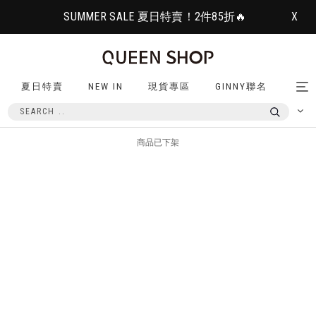
SUMMER SALE 夏日特賣！2件85折🔥
X
夏日特賣
NEW IN
現貨專區
GINNY聯名
Tog
nav
商品已下架