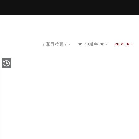
\ 夏日特賣 /
★ 20週年 ★
NEW IN