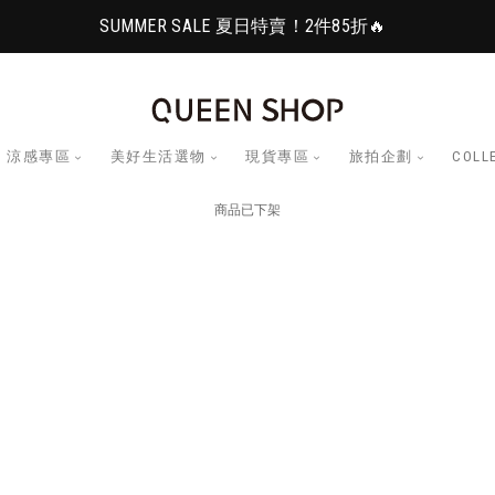
SUMMER SALE 夏日特賣！2件85折🔥
涼感專區
美好生活選物
現貨專區
旅拍企劃
COLL
商品已下架