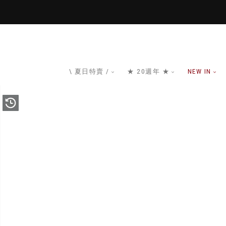
\ 夏日特賣 /
★ 20週年 ★
NEW IN