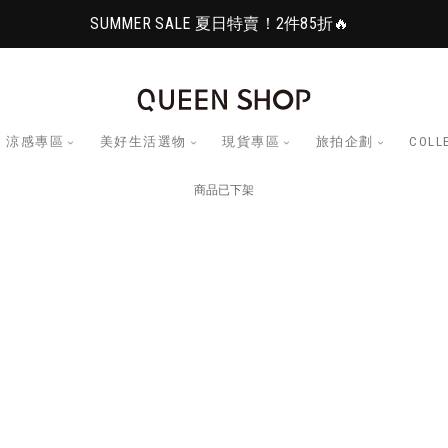
SUMMER SALE 夏日特賣！2件85折🔥
涼感專區
美好生活選物
現貨專區
旅拍企劃
COLL
商品已下架