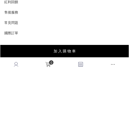
紅利回饋
REWARDS POINTS
售後服務
RETURN POLICY
常見問題
FAQ
國際訂單
OVERSEAS ORDERS
加 入 購 物 車
CONTACT US
0
MON-FRI, 9:00-18:00
TEL:(02)2995-9996
FAX:(02)2995-9978
service@queenshop.com.tw