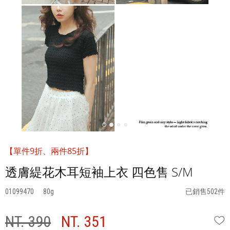
【單件9折、兩件85折】
透膚緹花木耳短袖上衣 四色售 S/M
01099470
80
已銷售502件
NT. 390
NT. 351
W