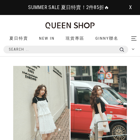
SUMMER SALE 夏日特賣！2件85折🔥
X
夏日特賣
NEW IN
現貨專區
GINNY聯名
Tog
nav