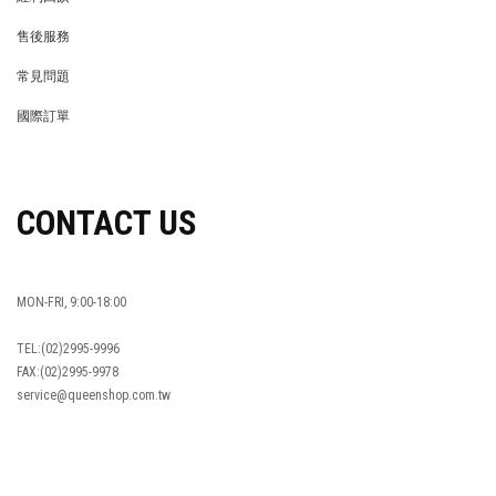
REWARDS POINTS
售後服務
RETURN POLICY
常見問題
FAQ
國際訂單
OVERSEAS ORDERS
CONTACT US
MON-FRI, 9:00-18:00
TEL:(02)2995-9996
FAX:(02)2995-9978
service@queenshop.com.tw