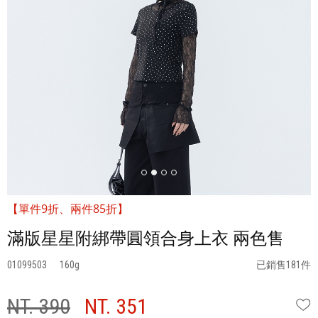
【單件9折、兩件85折】
滿版星星附綁帶圓領合身上衣 兩色售
01099503
160
已銷售181件
NT. 390
NT. 351
W