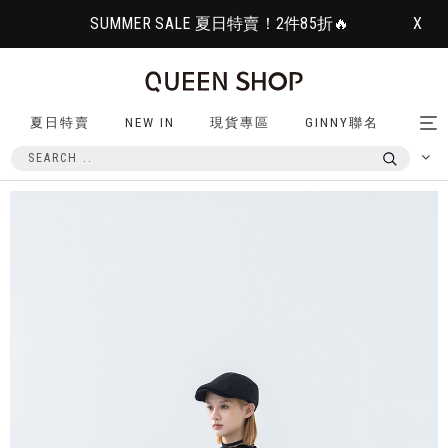
SUMMER SALE 夏日特賣！2件85折🔥
X
夏日特賣
NEW IN
現貨專區
GINNY聯名
Tog
nav