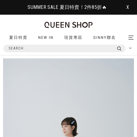
SUMMER SALE 夏日特賣！2件85折🔥
X
夏日特賣
NEW IN
現貨專區
GINNY聯名
Tog
nav