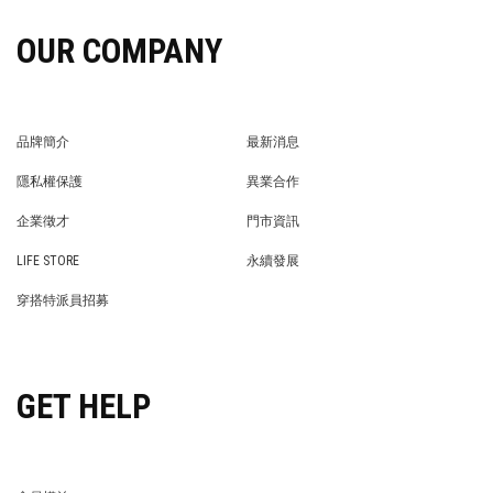
OUR COMPANY
品牌簡介
最新消息
BRAND STORY
NEWS
隱私權保護
異業合作
PRIVACY POLICY
BRAND COOPERATION
企業徵才
門市資訊
WE’RE HIRING!
STORE
LIFE STORE
永續發展
LIFE STORE
永續發展
穿搭特派員招募
穿搭特派員招募
GET HELP