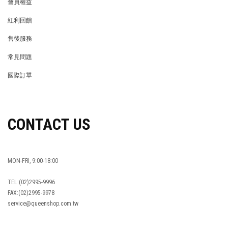
會員權益
MEMBER
紅利回饋
REWARDS POINTS
售後服務
RETURN POLICY
常見問題
FAQ
國際訂單
OVERSEAS ORDERS
CONTACT US
MON-FRI, 9:00-18:00
TEL:(02)2995-9996
FAX:(02)2995-9978
service@queenshop.com.tw