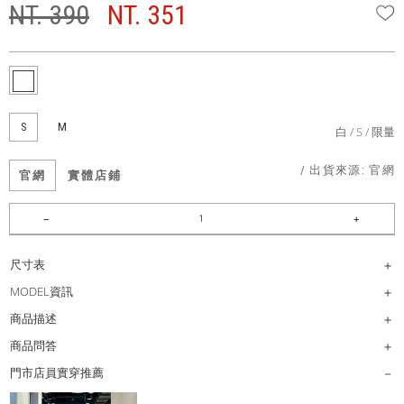
NT. 390
NT. 351
W
S
M
白
S
限量
/ 出貨來源:
官網
官網
實體店鋪
尺寸表
MODEL資訊
商品描述
商品問答
門市店員實穿推薦