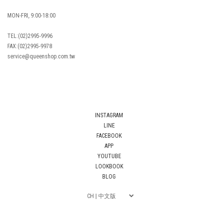
MON-FRI, 9:00-18:00
TEL:(02)2995-9996
FAX:(02)2995-9978
service@queenshop.com.tw
INSTAGRAM
LINE
FACEBOOK
APP
YOUTUBE
LOOKBOOK
BLOG