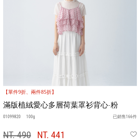
【單件9折、兩件85折】
滿版植絨愛心多層荷葉罩衫背心-粉
01099820
100
已銷售166件
NT. 490
NT. 441
W