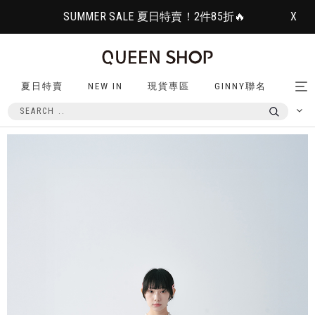
SUMMER SALE 夏日特賣！2件85折🔥
X
夏日特賣
NEW IN
現貨專區
GINNY聯名
Tog
nav