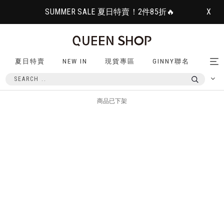
SUMMER SALE 夏日特賣！2件85折🔥
X
夏日特賣
NEW IN
現貨專區
GINNY聯名
Tog
nav
商品已下架