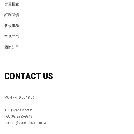
會員權益
MEMBER
紅利回饋
REWARDS POINTS
售後服務
RETURN POLICY
常見問題
FAQ
國際訂單
OVERSEAS ORDERS
CONTACT US
MON-FRI, 9:00-18:00
TEL:(02)2995-9996
FAX:(02)2995-9978
service@queenshop.com.tw