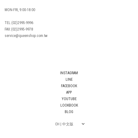
MON-FRI, 9:00-18:00
TEL:(02)2995-9996
FAX:(02)2995-9978
service@queenshop.com.tw
INSTAGRAM
LINE
FACEBOOK
APP
YOUTUBE
LOOKBOOK
BLOG