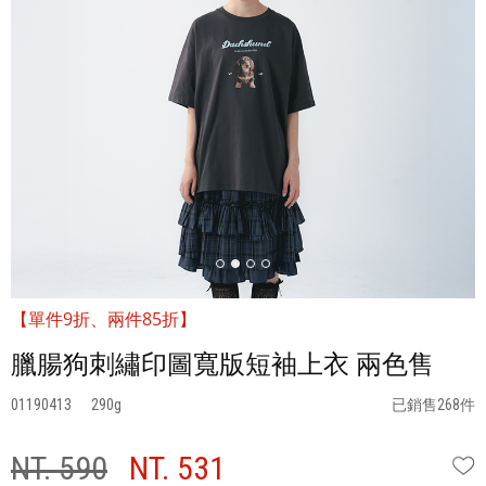
【單件9折、兩件85折】
臘腸狗刺繡印圖寬版短袖上衣 兩色售
01190413
290
已銷售268件
NT. 590
NT. 531
W