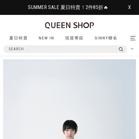
SUMMER SALE 夏日特賣！2件85折🔥
X
夏日特賣
NEW IN
現貨專區
GINNY聯名
Tog
nav