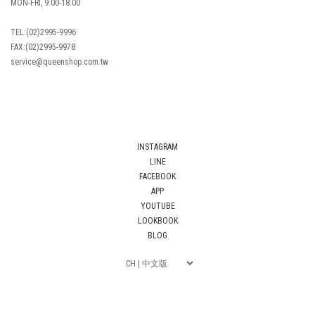
MON-FRI, 9:00-18:00
TEL:(02)2995-9996
FAX:(02)2995-9978
service@queenshop.com.tw
INSTAGRAM
LINE
FACEBOOK
APP
YOUTUBE
LOOKBOOK
BLOG