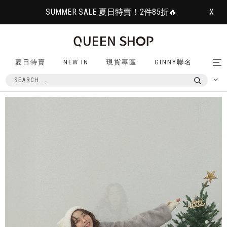
SUMMER SALE 夏日特賣！2件85折🔥
X
夏日特賣
NEW IN
現貨專區
GINNY聯名
Tog
nav