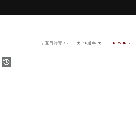
\ 夏日特賣 /
★ 20週年 ★
NEW IN