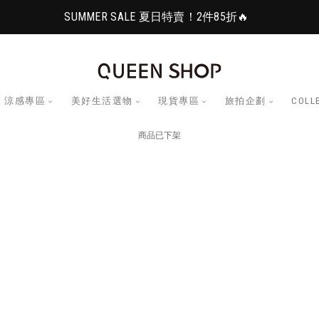
SUMMER SALE 夏日特賣！2件85折🔥
涼感專區
美好生活選物
現貨專區
旅拍企劃
COLL
商品已下架