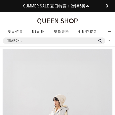
SUMMER SALE 夏日特賣！2件85折🔥
X
夏日特賣
NEW IN
現貨專區
GINNY聯名
Tog
nav