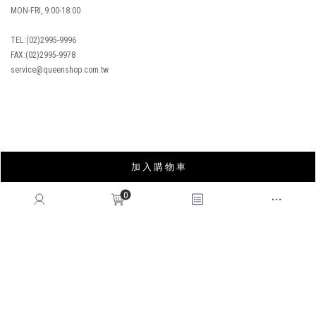
MON-FRI, 9:00-18:00
TEL:(02)2995-9996
FAX:(02)2995-9978
service@queenshop.com.tw
INSTAGRAM
加 入 購 物 車
LINE
FACEBOOK
0
APP
YOUTUBE
LOOKBOOK
BLOG