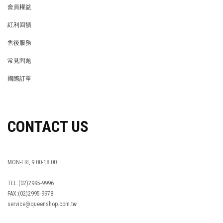
會員權益
MEMBER
紅利回饋
REWARDS POINTS
售後服務
RETURN POLICY
常見問題
FAQ
國際訂單
OVERSEAS ORDERS
CONTACT US
MON-FRI, 9:00-18:00
TEL:(02)2995-9996
FAX:(02)2995-9978
service@queenshop.com.tw