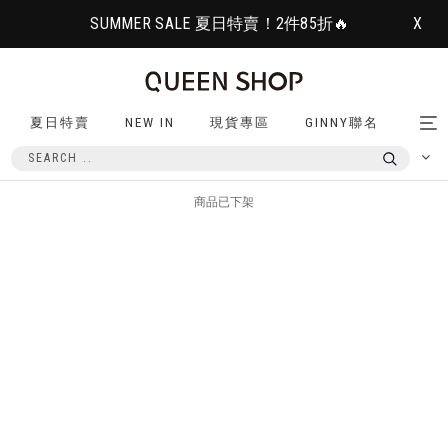
SUMMER SALE 夏日特賣！2件85折🔥
X
夏日特賣
NEW IN
現貨專區
GINNY聯名
Tog
nav
商品已下架