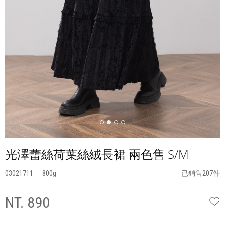
光澤蕾絲荷葉絲絨長裙 兩色售 S/M
03021711
800
已銷售207件
NT. 890
W