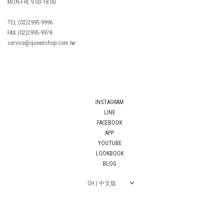
MON-FRI, 9:00-18:00
TEL:(02)2995-9996
FAX:(02)2995-9978
service@queenshop.com.tw
INSTAGRAM
LINE
FACEBOOK
APP
YOUTUBE
LOOKBOOK
BLOG