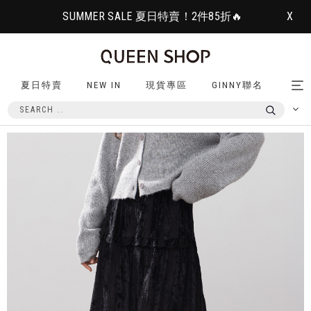
SUMMER SALE 夏日特賣！2件85折🔥
X
夏日特賣
NEW IN
現貨專區
GINNY聯名
Tog
nav