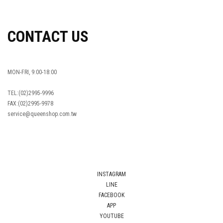
CONTACT US
MON-FRI, 9:00-18:00
TEL:(02)2995-9996
FAX:(02)2995-9978
service@queenshop.com.tw
INSTAGRAM
LINE
FACEBOOK
APP
YOUTUBE