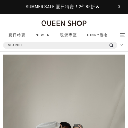
SUMMER SALE 夏日特賣！2件85折🔥
X
夏日特賣
NEW IN
現貨專區
GINNY聯名
Tog
nav