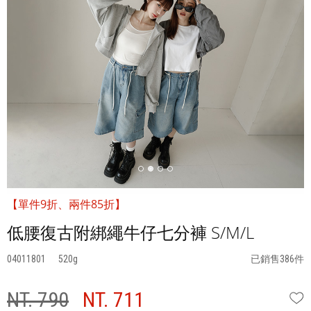
【單件9折、兩件85折】
低腰復古附綁繩牛仔七分褲 S/M/L
04011801
520
已銷售386件
NT. 790
NT. 711
W