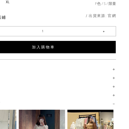
XL
F色
S
限量
/ 出貨來源:
官網
店鋪
加 入 購 物 車
薦