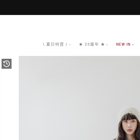
\ 夏日特賣 /
★ 20週年 ★
NEW IN