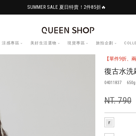
SUMMER SALE 夏日特賣！2件85折🔥
涼感專區
美好生活選物
現貨專區
旅拍企劃
COLL
【單件9折、兩
復古水洗刷
04011837
650
NT. 790