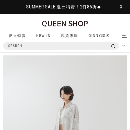
SUMMER SALE 夏日特賣！2件85折🔥
X
夏日特賣
NEW IN
現貨專區
GINNY聯名
Tog
nav