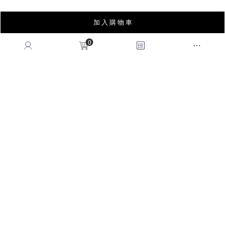
service@queenshop.com.tw
加 入 購 物 車
0
INSTAGRAM
LINE
FACEBOOK
APP
YOUTUBE
LOOKBOOK
BLOG
薩摩亞商皇后國際有限公司台灣分公司｜統編53678183
© 2026
QUEENSHOP
. All Rights Reserved