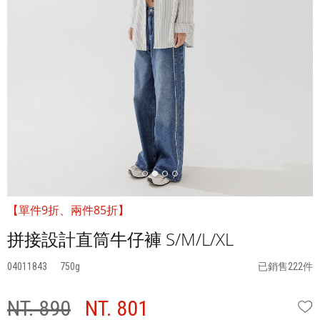
【單件9折、兩件85折】
拼接設計直筒牛仔褲 S/M/L/XL
04011843
750
已銷售222件
NT. 890
NT. 801
W