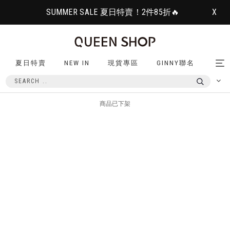
SUMMER SALE 夏日特賣！2件85折🔥
X
夏日特賣
NEW IN
現貨專區
GINNY聯名
Tog
nav
商品已下架