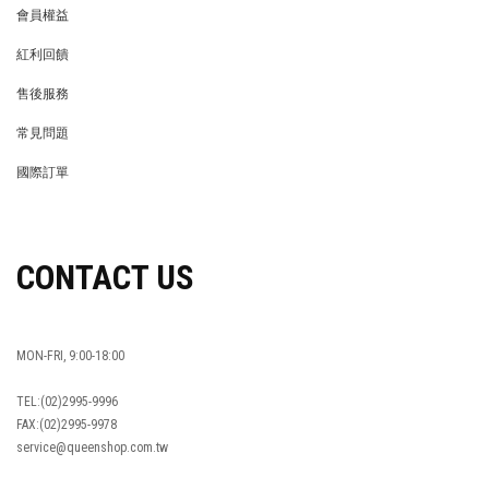
會員權益
MEMBER
紅利回饋
REWARDS POINTS
售後服務
RETURN POLICY
常見問題
FAQ
國際訂單
OVERSEAS ORDERS
CONTACT US
MON-FRI, 9:00-18:00
TEL:(02)2995-9996
FAX:(02)2995-9978
service@queenshop.com.tw