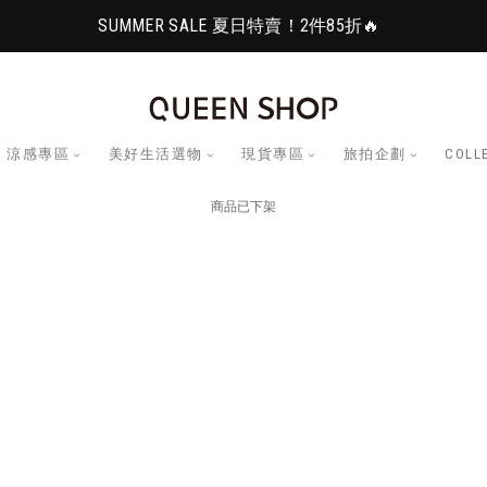
SUMMER SALE 夏日特賣！2件85折🔥
涼感專區
美好生活選物
現貨專區
旅拍企劃
COLL
商品已下架