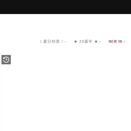
\ 夏日特賣 /
★ 20週年 ★
NEW IN