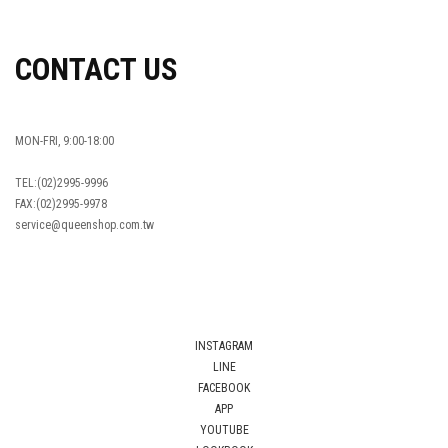
CONTACT US
MON-FRI, 9:00-18:00
TEL:(02)2995-9996
FAX:(02)2995-9978
service@queenshop.com.tw
INSTAGRAM
LINE
FACEBOOK
APP
YOUTUBE