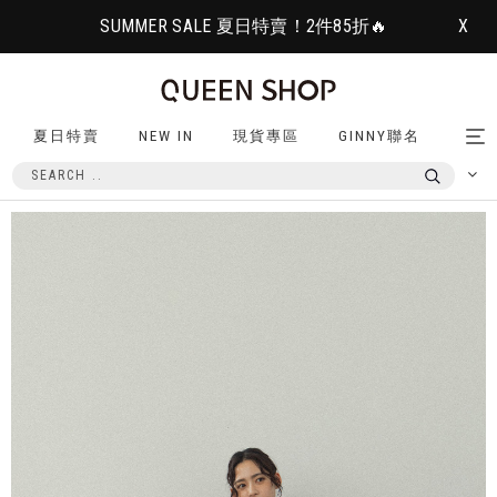
SUMMER SALE 夏日特賣！2件85折🔥
X
夏日特賣
NEW IN
現貨專區
GINNY聯名
Tog
nav