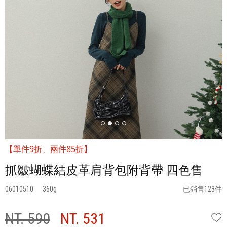
【單件9折、兩件85折】
抓皺蝴蝶結皮革肩背包附背帶 四色售
06010510
360
已銷售123件
NT. 590
NT. 531
W